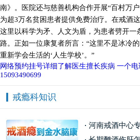
南》。医院还与慈善机构合作开展“百村万户
为超3万名贫困患者提供免费治疗。在戒酒这
这里以科学为矛、人文为盾，为患者劈开一
路。正如一位康复者所言：“这里不是冰冷
重新学会生活的‘人生学校’。”
网络预约挂号
详细了解医生擅长疾病
一个电
15093490699
快
1
戒瘾科知识
一键通话
预约挂号
患者服务
来院路线
河南戒酒中心专业
长期酗酒伤肝怎么