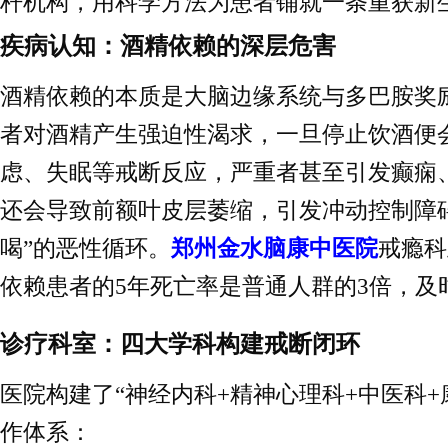
杆机构，用科学方法为患者铺就一条重获新
疾病认知：酒精依赖的深层危害
酒精依赖的本质是大脑边缘系统与多巴胺奖
者对酒精产生强迫性渴求，一旦停止饮酒便
虑、失眠等戒断反应，严重者甚至引发癫痫
还会导致前额叶皮层萎缩，引发冲动控制障
喝”的恶性循环。
郑州金水脑康中医院
戒瘾科
依赖患者的5年死亡率是普通人群的3倍，及
诊疗科室：四大学科构建戒断闭环
医院构建了“神经内科+精神心理科+中医科+
作体系：