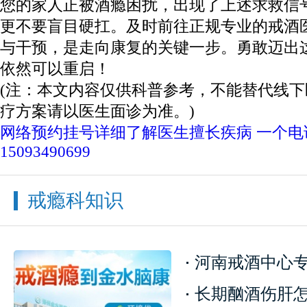
您的家人正被酒瘾困扰，出现了上述求救信
更不要盲目硬扛。及时前往正规专业的戒酒
与干预，是走向康复的关键一步。勇敢迈出
依然可以重启！
(注：本文内容仅供科普参考，不能替代线
疗方案请以医生面诊为准。)
网络预约挂号
详细了解医生擅长疾病
一个电
15093490699
戒瘾科知识
河南戒酒中心专业
快
1
一键通话
预约挂号
患者服务
来院路线
长期酗酒伤肝怎么