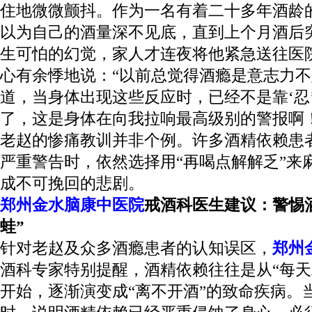
住地微微颤抖。作为一名有着二十多年酒龄的
以为自己的酒量深不见底，直到上个月酒后
生可怕的幻觉，家人才连夜将他紧急送往医
心有余悸地说：“以前总觉得酒瘾是意志力
道，当身体出现这些反应时，已经不是靠‘忍
了，这是身体在向我拉响最高级别的警报啊！
老赵的惨痛教训并非个例。许多酒精依赖患
严重警告时，依然选择用“再喝点解解乏”来
成不可挽回的悲剧。
郑州金水脑康中医院
戒酒科医生建议：警惕
蛙”
针对老赵及众多酒瘾患者的认知误区，
郑州
酒科专家特别提醒，酒精依赖往往是从“每天
开始，逐渐演变成“离不开酒”的致命疾病。