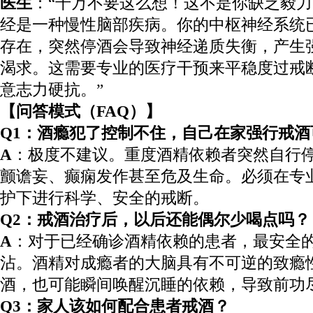
医生
：“千万不要这么想！这不是你缺乏毅
经是一种慢性脑部疾病。你的中枢神经系统
存在，突然停酒会导致神经递质失衡，产生
渴求。这需要专业的医疗干预来平稳度过戒
意志力硬抗。”
【问答模式（FAQ）】
Q1：酒瘾犯了控制不住，自己在家强行戒酒
A
：极度不建议。重度酒精依赖者突然自行
颤谵妄、癫痫发作甚至危及生命。必须在专
护下进行科学、安全的戒断。
Q2：戒酒治疗后，以后还能偶尔少喝点吗？
A
：对于已经确诊酒精依赖的患者，最安全
沾。酒精对成瘾者的大脑具有不可逆的致瘾
酒，也可能瞬间唤醒沉睡的依赖，导致前功
Q3：家人该如何配合患者戒酒？