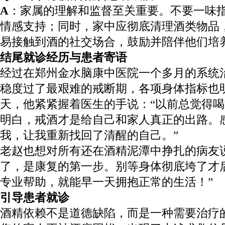
A
：家属的理解和监督至关重要。不要一味
情感支持；同时，家中应彻底清理酒类物品
易接触到酒的社交场合，鼓励并陪伴他们培
结尾就诊经历与患者寄语
经过在郑州金水脑康中医院一个多月的系统
稳度过了最艰难的戒断期，各项身体指标也
天，他紧紧握着医生的手说：“以前总觉得
明白，戒酒才是给自己和家人真正的出路。
我，让我重新找回了清醒的自己。”
老赵也想对所有还在酒精泥潭中挣扎的病友
了，是康复的第一步。别等身体彻底垮了才
专业帮助，就能早一天拥抱正常的生活！”
引导患者就诊
酒精依赖不是道德缺陷，而是一种需要治疗