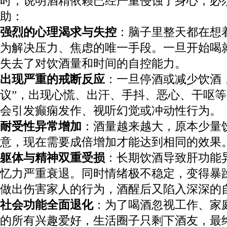
时，说明酒精依赖已经严重侵蚀了身心，必
助：
强烈的心理渴求与失控
：脑子里整天都在想
为解决压力、焦虑的唯一手段。一旦开始喝
失去了对饮酒量和时间的自控能力。
出现严重的戒断反应
：一旦停酒或减少饮酒
议”，出现心慌、出汗、手抖、恶心、干呕
会引发癫痫发作、视听幻觉或冲动性行为。
耐受性异常增加
：酒量越来越大，原本少量
意，现在需要成倍增加才能达到相同的效果
躯体与精神双重受损
：长期饮酒导致肝功能
忆力严重衰退。同时情绪极不稳定，变得暴
做出伤害家人的行为，酒醒后又陷入深深的
社会功能全面退化
：为了喝酒忽视工作、家
的所有兴趣爱好，生活圈子只剩下酒友，最